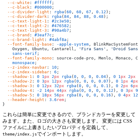
  --c-white
: 
#ffffff
;
  --c-black
: 
#000000
;
  --c-divider-light
: 
rgba
(
60
, 
60
, 
67
, 
0.12
);
  --c-divider-dark
: 
rgba
(
84
, 
84
, 
88
, 
0.48
);
  --c-text-light-1
: 
#2c3e50
;
  --c-text-light-2
: 
#476582
;
  --c-text-light-3
: 
#90a4b7
;
  --c-brand
: 
#3eaf7c
;
  --c-brand-light
: 
#4abf8a
;
  --font-family-base
: 
-apple-system
, BlinkMacSystemFont
    Oxygen, Ubuntu, Cantarell, 
'Fira Sans'
, 
'Droid Sans
    sans-serif
;
  --font-family-mono
: source-code-pro, Menlo, Monaco, C
    monospace
;
  --z-index-navbar
: 
10
;
  --z-index-sidebar
: 
6
;
  --shadow-1
: 
0
 1
px
 2
px
 rgba
(
0
, 
0
, 
0
, 
0.04
), 
0
 1
px
 2
px
 
  --shadow-2
: 
0
 3
px
 12
px
 rgba
(
0
, 
0
, 
0
, 
0.07
), 
0
 1
px
 4
px
  --shadow-3
: 
0
 12
px
 32
px
 rgba
(
0
, 
0
, 
0
, 
0.1
), 
0
 2
px
 6
px
  --shadow-4
: 
-2
 14
px
 44
px
 rgba
(
0
, 
0
, 
0
, 
0.12
), 
0
 3
px
 9
  --shadow-5
: 
0
 18
px
 56
px
 rgba
(
0
, 
0
, 
0
, 
0.16
), 
0
 4
px
 12
  --header-height
: 
3.6
rem
;
}
これらは簡単に変更できるので、ブランドカラーを変更して
みます。また、ロゴの大きさも変更します。 変更には CSS
ファイルに上書きしたいプロパティを定義して、
でインポートします。
theme/index.js