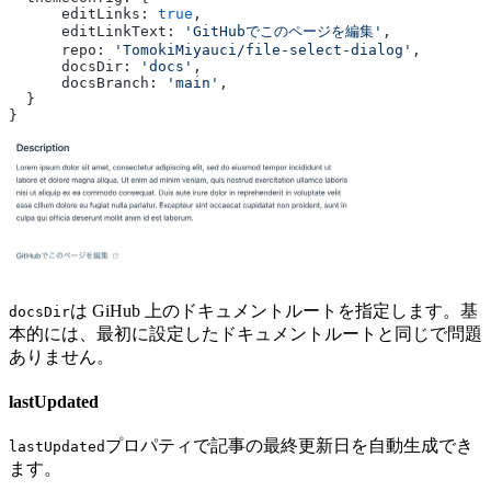
      editLinks: 
true
,
      editLinkText: 
'GitHubでこのページを編集'
,
      repo: 
'TomokiMiyauci/file-select-dialog'
,
      docsDir: 
'docs'
,
      docsBranch: 
'main'
,
  }
}
は GiHub 上のドキュメントルートを指定します。基
docsDir
本的には、最初に設定したドキュメントルートと同じで問題
ありません。
lastUpdated
プロパティで記事の最終更新日を自動生成でき
lastUpdated
ます。