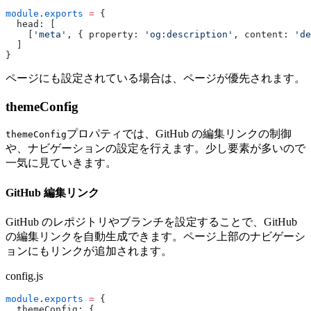
module
.
exports
 =
 {
  head: [
    [
'meta'
, { property: 
'og:description'
, content: 
'de
  ]
}
ページにも設定されている場合は、ページが優先されます。
themeConfig
プロパティでは、GitHub の編集リンクの制御
themeConfig
や、ナビゲーションの設定を行えます。少し要素が多いので
一気に見ていきます。
GitHub 編集リンク
GitHub のレポジトリやブランチを設定することで、GitHub
の編集リンクを自動生成できます。ページ上部のナビゲーシ
ョンにもリンクが追加されます。
config.js
module
.
exports
 =
 {
  themeConfig: {