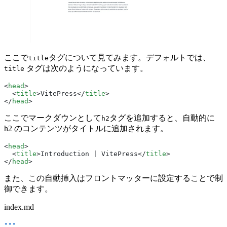
ここで
タグについて見てみます。デフォルトでは、
title
タグは次のようになっています。
title
<
head
>
  <
title
>VitePress</
title
>
</
head
>
ここでマークダウンとして
タグを追加すると、自動的に
h2
h2 のコンテンツがタイトルに追加されます。
<
head
>
  <
title
>Introduction | VitePress</
title
>
</
head
>
また、この自動挿入はフロントマッターに設定することで制
御できます。
index.md
---