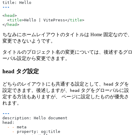
title: Hello
---
<
head
>
  <
title
>Hello | VitePress</
title
>
</
head
>
ちなみにホームレイアウトのタイトルは Home 固定なので、
変更できないようです。
タイトルのプロジェクト名の変更については、後述するグロ
ーバル設定から変更できます。
head タグ設定
どちらのレイアウトにも共通する設定として、
タグを
head
設定できます。後述しますが、
タグをグローバルに設
head
定する方法もありますが、 ページに設定したものが優先さ
れます。
---
description: Hello document
head:
  -
 -
 meta
    -
 property: og:title