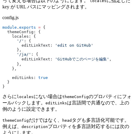
って変える場合は以下のようにします。
に指定した
locales
key が URL パスにマッピングされます。
config.js
module
.
exports
 =
 {
  themeConfig: {
    locales: {
      '/'
: {
        editLinkText: 
'edit on GitHub'
      },
      '/ja/'
: {
        editLinkText: 
'GitHubでこのページを編集'
,
      },
    },
    editLinks: 
true
  }
}
さらに
にない場合は
のプロパティにフォ
locales
themeConfig
ールバックします。
は言語間で共通なので、上の
editLinks
例のように設定できます。
だけではなく、
タグも多言語化可能です。
themeConfig
head
例えば、
プロパティを多言語対応するには次の
description
ようにします。