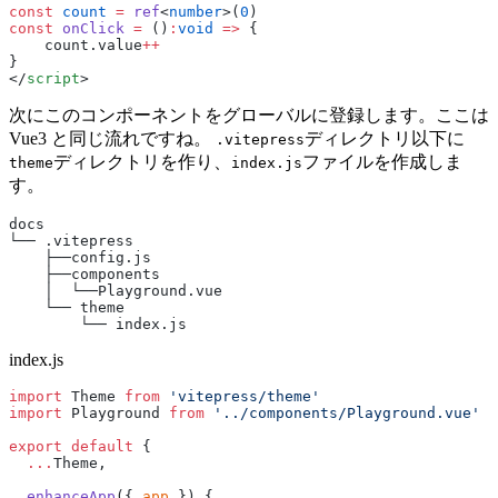
const
 count
 =
 ref
<
number
>(
0
)
const
 onClick
 =
 ()
:
void
 =>
 {
    count.value
++
}
</
script
>
次にこのコンポーネントをグローバルに登録します。ここは
Vue3 と同じ流れですね。
ディレクトリ以下に
.vitepress
ディレクトリを作り、
ファイルを作成しま
theme
index.js
す。
docs
└── .vitepress
    ├──config.js
    ├──components
    │  └──Playground.vue
    └── theme
        └── index.js
index.js
import
 Theme 
from
 'vitepress/theme'
import
 Playground 
from
 '../components/Playground.vue'
export
 default
 {
  ...
Theme,
  enhanceApp
({ 
app
 }) {