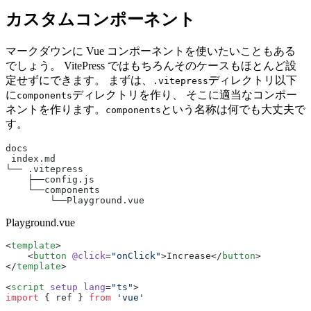
カスタムコンポーネント
マークダウンに Vue コンポーネントを使いたいこともある
でしょう。 VitePress ではもちろんそのケースもほとんど設
定せずにできます。 まずは、
ディレクトリ以下
.vitepress
に
ディレクトリを作り、 そこに適当なコンポー
components
ネントを作ります。
という名称は何でも大丈夫で
components
す。
docs
 index.md
└── .vitepress
    ├──config.js
    └──components
        └──Playground.vue
Playground.vue
<
template
>
    <
button
 @click
=
"onClick"
>Increase</
button
>
</
template
>
<
script
 setup
 lang
=
"ts"
>
import
 { ref } 
from
 'vue'