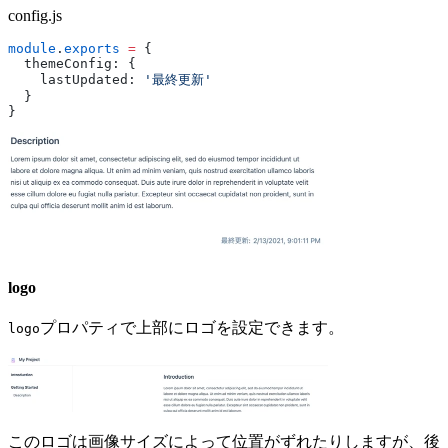
config.js
module
.
exports
 =
 {
  themeConfig: {
    lastUpdated: 
'最終更新'
  }
}
logo
プロパティで上部にロゴを設定できます。
logo
このロゴは画像サイズによって位置がずれたりしますが、後