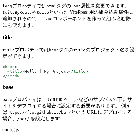
プロパティでは
タグの
属性を変更できます。
lang
html
lang
や
といった VitePress 用の組み込み属性に
$siteByRoute
$site
追加されるので、 
コンポーネントを作って組み込む際
.vue
にも使えます。
title
プロパティでは
タグの
のプロジェクト名を設
title
head
title
定ができます。
<
head
>
  <
title
>Hello | My Project</
title
>
</
head
>
base
プロパティは、 GitHub ページなどのサブパスの下にサ
base
イトをデプロイする場合に設定する必要があります。 例え
ば
という URL にデプロイする
https://foo.github.io/bar/
場合、
を設定します。
/bar/
config.js