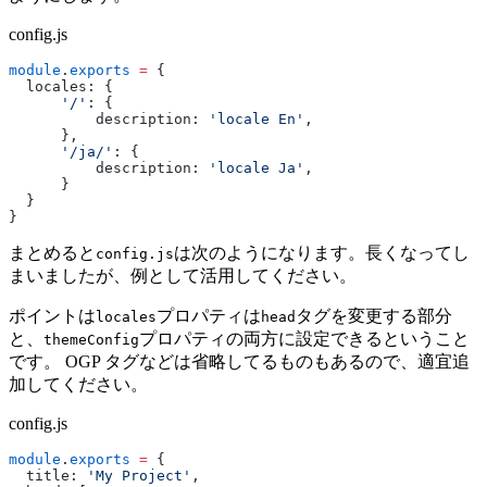
config.js
module
.
exports
 =
 {
  locales: {
      '/'
: {
          description: 
'locale En'
,
      },
      '/ja/'
: {
          description: 
'locale Ja'
,
      }
  }
}
まとめると
は次のようになります。長くなってし
config.js
まいましたが、例として活用してください。
ポイントは
プロパティは
タグを変更する部分
locales
head
と、
プロパティの両方に設定できるということ
themeConfig
です。 OGP タグなどは省略してるものもあるので、適宜追
加してください。
config.js
module
.
exports
 =
 {
  title: 
'My Project'
,