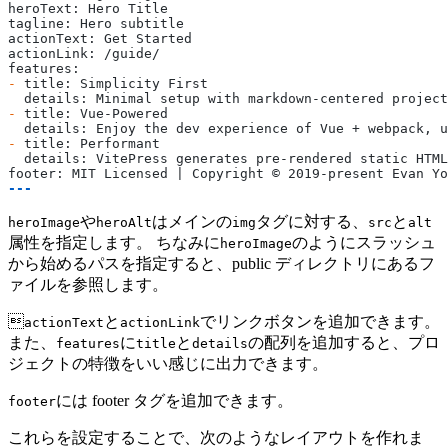
heroText: Hero Title
tagline: Hero subtitle
actionText: Get Started
actionLink: /guide/
features:
-
 title: Simplicity First
  details: Minimal setup with markdown-centered project
-
 title: Vue-Powered
  details: Enjoy the dev experience of Vue + webpack, u
-
 title: Performant
  details: VitePress generates pre-rendered static HTML
footer: MIT Licensed | Copyright © 2019-present Evan Yo
---
や
はメインの
タグに対する、
と
heroImage
heroAlt
img
src
alt
属性を指定します。 ちなみに
のようにスラッシュ
heroImage
から始めるパスを指定すると、public ディレクトリにあるフ
ァイルを参照します。

と
でリンクボタンを追加できます。
actionText
actionLink
また、
に
と
の配列を追加すると、プロ
features
title
details
ジェクトの特徴をいい感じに出力できます。
には footer タグを追加できます。
footer
これらを設定することで、次のようなレイアウトを作れま