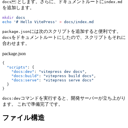
 とします。さらに、ドキュメントルートに
docs
index.md
を追加します。
mkdir
 docs
echo
 '# Hello VitePress'
 >
 docs/index.md
には次のスクリプトを追加すると便利です。
package.json
をドキュメントルートにしたので、スクリプトもそれに
docs
合わせます。
package.json
{
  "scripts"
: {
    "docs:dev"
: 
"vitepress dev docs"
,
    "docs:build"
: 
"vitepress build docs"
,
    "docs:serve"
: 
"vitepress serve docs"
  }
}
コマンドを実行すると、開発サーバーが立ち上がり
docs:dev
ます。 これで準備完了です。
ファイル構造