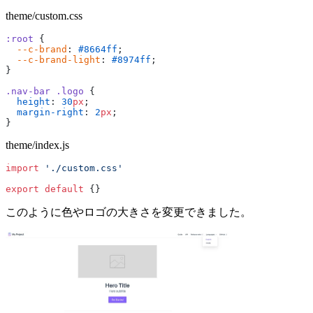
theme/custom.css
:root
 {
  --c-brand
: 
#8664ff
;
  --c-brand-light
: 
#8974ff
;
}
.nav-bar
 .logo
 {
  height
: 
30
px
;
  margin-right
: 
2
px
;
}
theme/index.js
import
 './custom.css'
export
 default
 {}
このように色やロゴの大きさを変更できました。