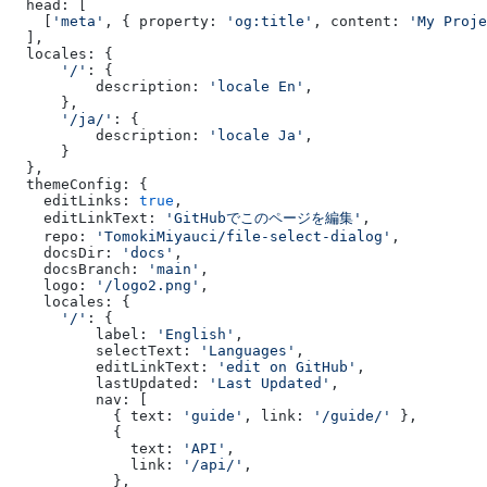
  head: [
    [
'meta'
, { property: 
'og:title'
, content: 
'My Proje
  ],
  locales: {
      '/'
: {
          description: 
'locale En'
,
      },
      '/ja/'
: {
          description: 
'locale Ja'
,
      }
  },
  themeConfig: {
    editLinks: 
true
,
    editLinkText: 
'GitHubでこのページを編集'
,
    repo: 
'TomokiMiyauci/file-select-dialog'
,
    docsDir: 
'docs'
,
    docsBranch: 
'main'
,
    logo: 
'/logo2.png'
,
    locales: {
      '/'
: {
          label: 
'English'
,
          selectText: 
'Languages'
,
          editLinkText: 
'edit on GitHub'
,
          lastUpdated: 
'Last Updated'
,
          nav: [
            { text: 
'guide'
, link: 
'/guide/'
 },
            {
              text: 
'API'
,
              link: 
'/api/'
,
            },