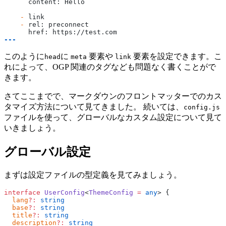
      content: Hello
    -
 link
    -
 rel: preconnect
      href: https://test.com
---
このように
に
要素や
要素を設定できます。こ
head
meta
link
れによって、OGP 関連のタグなども問題なく書くことがで
きます。
さてここまでで、マークダウンのフロントマッターでのカス
タマイズ方法について見てきました。 続いては、
config.js
ファイルを使って、グローバルなカスタム設定について見て
いきましょう。
グローバル設定
まずは設定ファイルの型定義を見てみましょう。
interface
 UserConfig
<
ThemeConfig
 =
 any
> {
  lang
?:
 string
  base
?:
 string
  title
?:
 string
  description
?:
 string