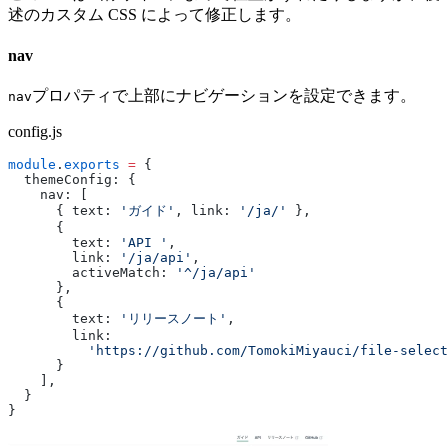
述のカスタム CSS によって修正します。
nav
プロパティで上部にナビゲーションを設定できます。
nav
config.js
module
.
exports
 =
 {
  themeConfig: {
    nav: [
      { text: 
'ガイド'
, link: 
'/ja/'
 },
      {
        text: 
'API '
,
        link: 
'/ja/api'
,
        activeMatch: 
'^/ja/api'
      },
      {
        text: 
'リリースノート'
,
        link:
          'https://github.com/TomokiMiyauci/file-select
      }
    ],
  }
}