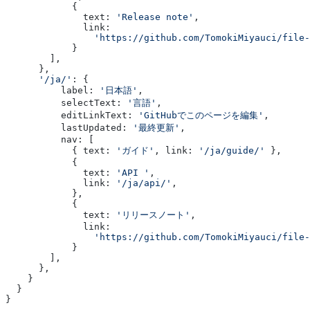
            {
              text: 
'Release note'
,
              link:
                'https://github.com/TomokiMiyauci/file-
            }
        ],
      },
      '/ja/'
: {
          label: 
'日本語'
,
          selectText: 
'言語'
,
          editLinkText: 
'GitHubでこのページを編集'
,
          lastUpdated: 
'最終更新'
,
          nav: [
            { text: 
'ガイド'
, link: 
'/ja/guide/'
 },
            {
              text: 
'API '
,
              link: 
'/ja/api/'
,
            },
            {
              text: 
'リリースノート'
,
              link:
                'https://github.com/TomokiMiyauci/file-
            }
        ],
      },
    }
  }
}