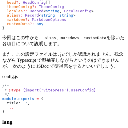
  head
?:
 HeadConfig
[]
  themeConfig
?:
 ThemeConfig
  locales
?:
 Record
<
string
, 
LocaleConfig
>
  alias
?:
 Record
<
string
, 
string
>
  markdown
?:
 MarkdownOptions
  customData
?:
 any
}
今回はこの中から、
、
、
を除いた
alias
markdown
customData
各項目について説明します。
また、この設定ファイルは
でしか認識されません。残念
.js
ながら Typescript で型補完しながらというのはできません
が、 次のように JSDoc で型補完をするといいでしょう。
config.js
/**
 * 
@type
 {import('vitepress').UserConfig}
 */
module
.
exports
 =
 {
  title: 
''
,
  ...
}
lang