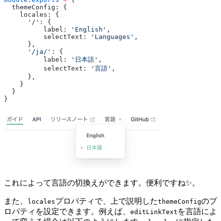
  themeConfig: {
    locales: {
      '/'
: {
          label: 
'English'
,
          selectText: 
'Languages'
,
      },
      '/ja/'
: {
          label: 
'日本語'
,
          selectText: 
'言語'
,
      },
    }
  }
}
これによって言語の切換えができます。便利ですね✨。
また、
プロパティで、上で説明した
のプ
locales
themeConfig
ロパティを設定できます。例えば、
を言語によ
editLinkText