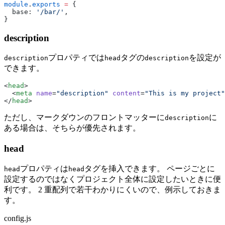
module
.
exports
 =
 {
  base: 
'/bar/'
,
}
description
プロパティでは
タグの
を設定が
description
head
description
できます。
<
head
>
  <
meta
 name
=
"description"
 content
=
"This is my project"
</
head
>
ただし、マークダウンのフロントマッターに
に
description
ある場合は、そちらが優先されます。
head
プロパティは
タグを挿入できます。 ページごとに
head
head
設定するのではなくプロジェクト全体に設定したいときに便
利です。 2 重配列で若干わかりにくいので、例示しておきま
す。
config.js