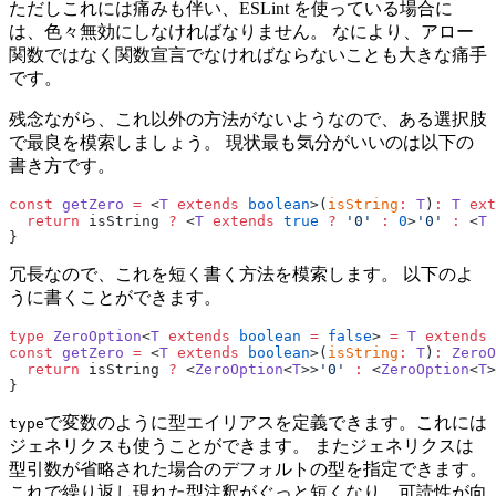
ただしこれには痛みも伴い、ESLint を使っている場合に
は、色々無効にしなければなりません。 なにより、アロー
関数ではなく関数宣言でなければならないことも大きな痛手
です。
残念ながら、これ以外の方法がないようなので、ある選択肢
で最良を模索しましょう。 現状最も気分がいいのは以下の
書き方です。
const
 getZero
 =
 <
T
 extends
 boolean
>(
isString
:
 T
)
:
 T
 ext
  return
 isString 
?
 <
T
 extends
 true
 ?
 '0'
 :
 0
>
'0'
 :
 <
T
 
}
冗長なので、これを短く書く方法を模索します。 以下のよ
うに書くことができます。
type
 ZeroOption
<
T
 extends
 boolean
 =
 false
> 
=
 T
 extends
 
const
 getZero
 =
 <
T
 extends
 boolean
>(
isString
:
 T
)
:
 ZeroO
  return
 isString 
?
 <
ZeroOption
<
T
>>
'0'
 :
 <
ZeroOption
<
T
>
}
で変数のように型エイリアスを定義できます。これには
type
ジェネリクスも使うことができます。 またジェネリクスは
型引数が省略された場合のデフォルトの型を指定できます。
これで繰り返し現れた型注釈がぐっと短くなり、可読性が向