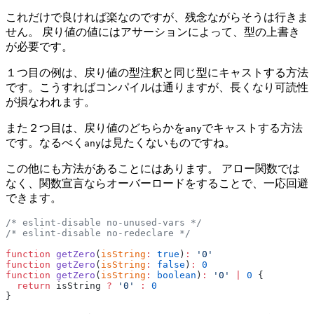
これだけで良ければ楽なのですが、残念ながらそうは行きま
せん。 戻り値の値にはアサーションによって、型の上書き
が必要です。
１つ目の例は、戻り値の型注釈と同じ型にキャストする方法
です。こうすればコンパイルは通りますが、長くなり可読性
が損なわれます。
また２つ目は、戻り値のどちらかを
でキャストする方法
any
です。なるべく
は見たくないものですね。
any
この他にも方法があることにはあります。 アロー関数では
なく、関数宣言ならオーバーロードをすることで、一応回避
できます。
/* eslint-disable no-unused-vars */
/* eslint-disable no-redeclare */
function
 getZero
(
isString
:
 true
)
:
 '0'
function
 getZero
(
isString
:
 false
)
:
 0
function
 getZero
(
isString
:
 boolean
)
:
 '0'
 |
 0
 {
  return
 isString 
?
 '0'
 :
 0
}