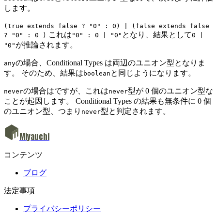
します。
(true extends false ? "0" : 0) | (false extends false
これは
となり、結果として
? "0" : 0 )
"0" : 0 | "0"
0 |
が推論されます。
"0"
の場合、Conditional Types は両辺のユニオン型となりま
any
す。 そのため、結果は
と同じようになります。
boolean
の場合はですが、これは
型が 0 個のユニオン型な
never
never
ことが起因します。 Conditional Types の結果も無条件に 0 個
のユニオン型、つまり
型と判定されます。
never
Miyauchi
コンテンツ
ブログ
法定事項
プライバシーポリシー