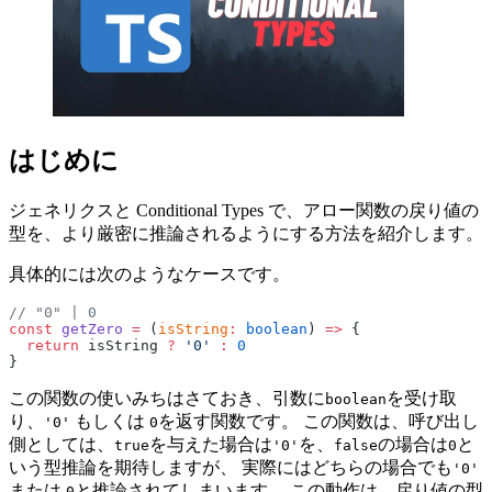
はじめに
ジェネリクスと Conditional Types で、アロー関数の戻り値の
型を、より厳密に推論されるようにする方法を紹介します。
具体的には次のようなケースです。
// "0" | 0
const
 getZero
 =
 (
isString
:
 boolean
) 
=>
 {
  return
 isString 
?
 '0'
 :
 0
}
この関数の使いみちはさておき、引数に
を受け取
boolean
り、
もしくは
を返す関数です。 この関数は、呼び出し
'0'
0
側としては、
を与えた場合は
を、
の場合は
と
true
'0'
false
0
いう型推論を期待しますが、 実際にはどちらの場合でも
'0'
または
と推論されてしまいます。 この動作は、戻り値の型
0