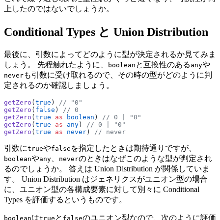
上したのではないでしょうか。
Conditional Types と Union Distribution
最後に、引数によってどのように型が決定されるか見てみま
しょう。 先程触れたように、
と互換性のある
や
boolean
any
も引数に受け取れるので、その時の型がどのように判
never
定されるのか確認しましょう。
getZero
(
true
) 
// "0"
getZero
(
false
) 
// 0
getZero
(
true
 as
 boolean
) 
// 0 | "0"
getZero
(
true
 as
 any
) 
// 0 | "0"
getZero
(
true
 as
 never
) 
// never
引数に
や
を指定したときは期待通りですが、
true
false
や
、
のときはなぜこのような型が判定され
boolean
any
never
るのでしょうか。 答えは Union Distribution が関係していま
す。 Union Distribution はジェネリクスがユニオン型の場合
に、ユニオン型の各構成要素に対して別々に Conditional
Types を評価するというものです。
は
と
のユニオン型なので、次のように評価
boolean
true
false