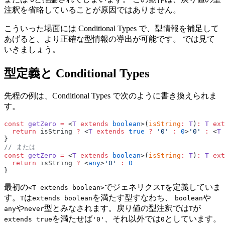
注釈を省略していることが原因ではありません。
こういった場面には Conditional Types で、型情報を補足して
あげると、より正確な型情報の導出が可能です。 では見て
いきましょう。
型定義と Conditional Types
先程の例は、Conditional Types で次のように書き換えられま
す。
const
 getZero
 =
 <
T
 extends
 boolean
>(
isString
:
 T
)
:
 T
 ext
  return
 isString 
?
 <
T
 extends
 true
 ?
 '0'
 :
 0
>
'0'
 :
 <
T
 
}
// または
const
 getZero
 =
 <
T
 extends
 boolean
>(
isString
:
 T
)
:
 T
 ext
  return
 isString 
?
 <
any
>
'0'
 :
 0
}
最初の
でジェネリクス
を定義していま
<T extends boolean>
T
す。
は
を満たす型すなわち、
や
T
extends boolean
boolean
や
型とみなされます。戻り値の型注釈では
が
any
never
T
を満たせば
、それ以外では
としています。
extends true
'0'
0