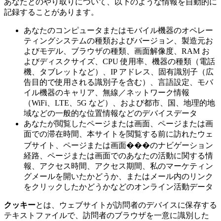
あなたとのやり取りについて、以下のような情報を自動的に
記録することがあります。
あなたのコンピュータまたはモバイル機器のオペレー
ティングシステムの種類およびバージョン、製造元お
よびモデル、ブラウザの種類、画面解像度、RAM お
よびディスクサイズ、CPU 使用率、機器の種類（電話
機、タブレットなど）、IP アドレス、固有識別子（広
告目的で使用される識別子を含む）、言語設定、モバ
イル機器のキャリア、無線／ネットワーク情報
（WiFi、LTE、5G など）、および都市、国、地理的地
域などの一般的な位置情報などのデバイスデータ
あなたが閲覧したページまたは画面、ページまたは画
面での滞在時間、本サイトを閲覧する前に訪れたウェ
ブサイト、ページまたは画面���のナビゲーション
経路、ページまたは画面でのあなたの活動に関する情
報、アクセス時間、アクセス期間、私のマーケティン
グメールを開いたかどうか、またはメール内のリンク
をクリックしたかどうかなどのオンライン活動データ
クッキー
とは、ウェブサイトが訪問者のデバイスに保存する
テキストファイルで、訪問者のブラウザを一意に識別した